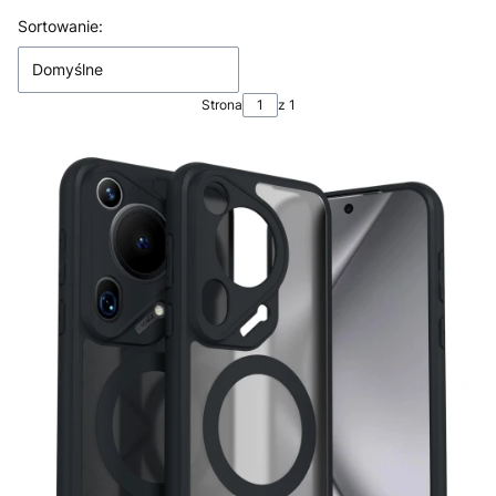
Lista produktów
Sortowanie:
Domyślne
Strona
z 1