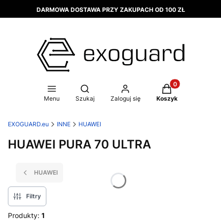
DARMOWA DOSTAWA PRZY ZAKUPACH OD 100 ZŁ
Produkty w koszy
Otwórz wyszukiwarkę
Menu
Szukaj
Zaloguj się
Koszyk
EXOGUARD.eu
INNE
HUAWEI
HUAWEI PURA 70 ULTRA
HUAWEI
Filtry
Produkty:
1