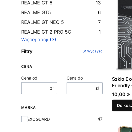
REALME GT 6
13
REALME GT5
6
REALME GT NEO 5
7
REALME GT 2 PRO 5G
1
Więcej opcji (3)
Filtry
Wyczyść
CENA
Cena od
Cena do
Szkło Ex
Friendly
zł
zł
Cena
10,00 zł
Do kos
MARKA
Marka
47
EXOGUARD