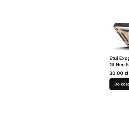
Etui Exo
Gt Neo 5
Cena
30,00 zł
Do kos