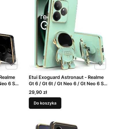
 Realme
Etui Exoguard Astronaut - Realme
 Neo 6 Se
Gt 6 / Gt 6t / Gt Neo 6 / Gt Neo 6 Se
- Mint
Cena
29,90 zł
Do koszyka