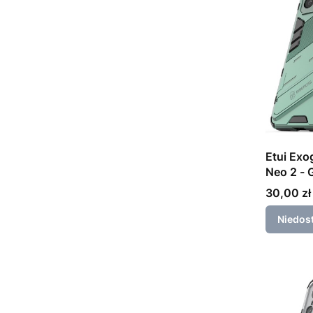
Etui Exo
Ne
Cena
30,00 zł
Niedos