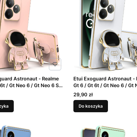
guard Astronaut - Realme
Etui Exoguard Astronaut -
 6t / Gt Neo 6 / Gt Neo 6 Se
Gt 6 / Gt 6t / Gt Neo 6 / Gt
- White
Cena
29,90 zł
zyka
Do koszyka