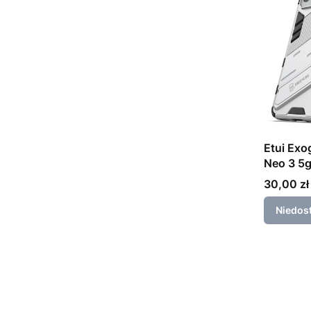
Etui Exo
Cena
30,00 zł
Niedos