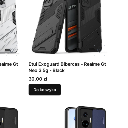
ealme Gt
Etui Exoguard Bibercas - Realme Gt
Neo 3 5g - Black
Cena
30,00 zł
Do koszyka