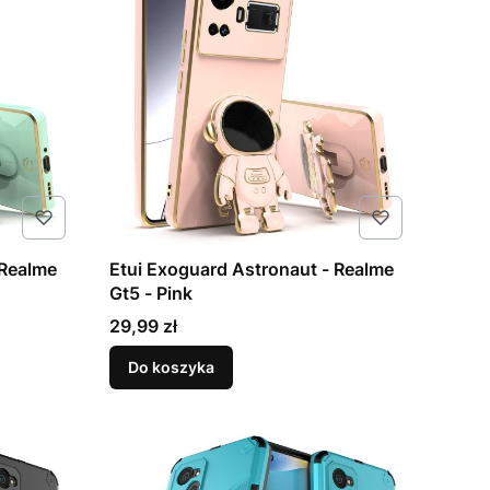
 Realme
Etui Exoguard Astronaut - Realme
Gt5 - Pink
Cena
29,99 zł
Do koszyka