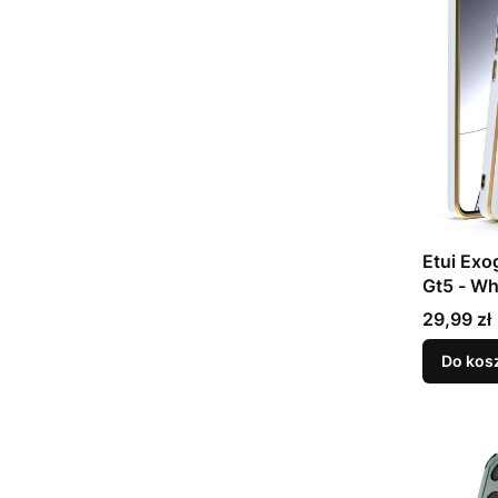
Etui Exo
Gt5 - Wh
Cena
29,99 zł
Do kos