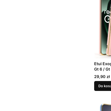
Etui Exo
Gt 6 / Gt
- Pink
Cena
29,90 zł
Do kos