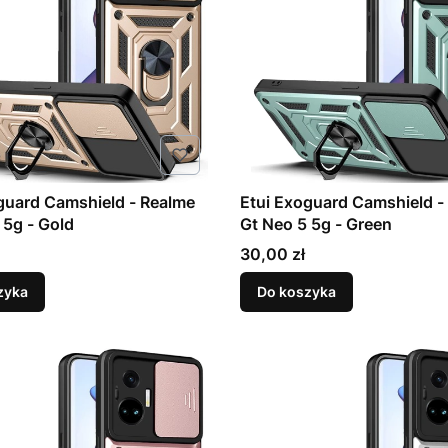
guard Camshield - Realme
Etui Exoguard Camshield -
 5g - Gold
Gt Neo 5 5g - Green
Cena
30,00 zł
zyka
Do koszyka