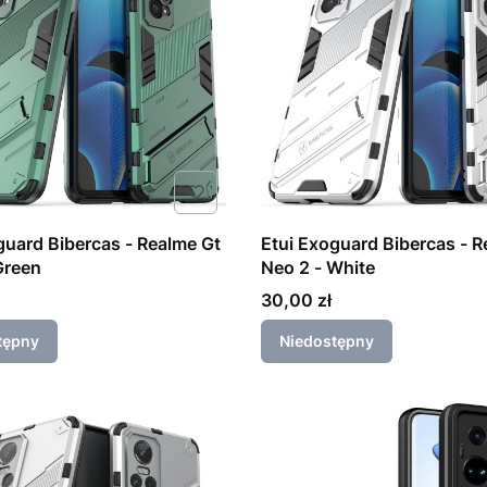
guard Bibercas - Realme Gt
Etui Exoguard Bibercas - R
o 2 - Green
Neo 2 - White
Cena
30,00 zł
tępny
Niedostępny