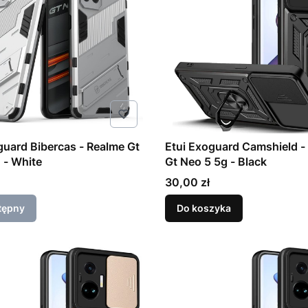
guard Bibercas - Realme Gt
Etui Exoguard Camshield -
Neo 3 5g - White
Gt Neo 5 5g - Black
Cena
30,00 zł
tępny
Do koszyka