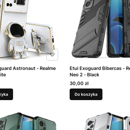
guard Astronaut - Realme
Etui Exoguard Bibercas - R
ite
Neo 2 - Black
Cena
30,00 zł
zyka
Do koszyka