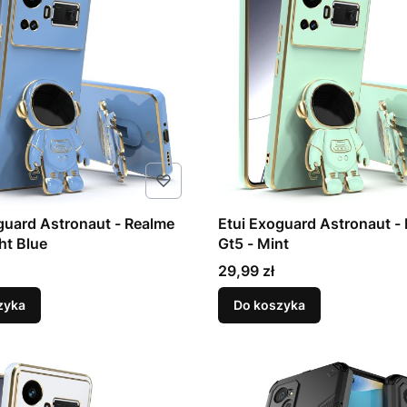
guard Astronaut - Realme
Etui Exoguard Astronaut -
ht Blue
Gt5 - Mint
Cena
29,99 zł
zyka
Do koszyka