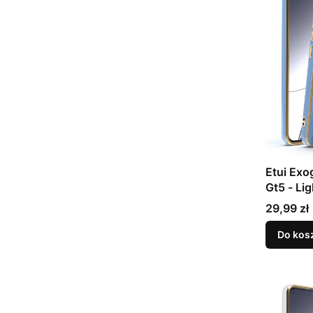
Etui Exo
Gt5 - Lig
Cena
29,99 zł
Do kos