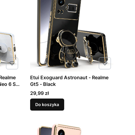
 Realme
Etui Exoguard Astronaut - Realme
 Neo 6 Se
Gt5 - Black
Cena
29,99 zł
Do koszyka