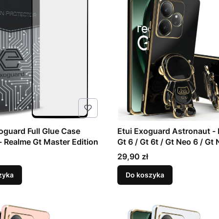
oguard Full Glue Case
Etui Exoguard Astronaut -
 - Realme Gt Master Edition
Gt 6 / Gt 6t / Gt Neo 6 / Gt
- Black
Cena
29,90 zł
zyka
Do koszyka