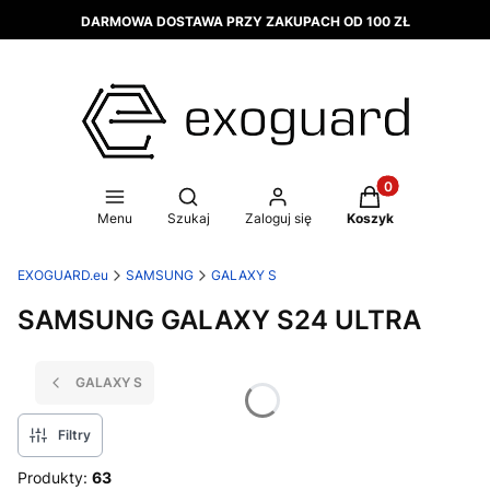
DARMOWA DOSTAWA PRZY ZAKUPACH OD 100 ZŁ
Produkty w koszy
Otwórz wyszukiwarkę
Menu
Szukaj
Zaloguj się
Koszyk
EXOGUARD.eu
SAMSUNG
GALAXY S
SAMSUNG GALAXY S24 ULTRA
GALAXY S
Filtry
Produkty:
63