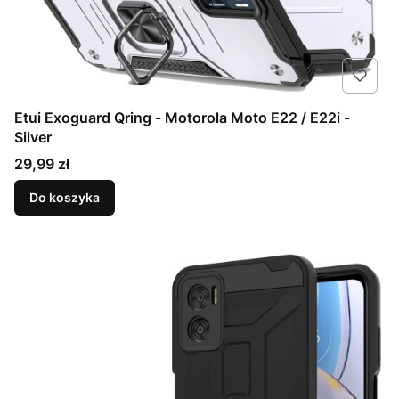
Etui Exoguard Qring - Motorola Moto E22 / E22i -
Silver
Cena
29,99 zł
Do koszyka