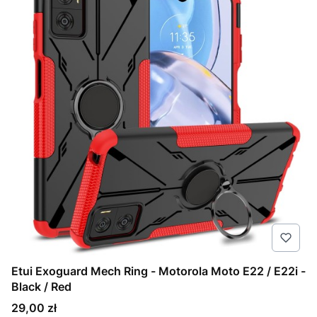
Etui Exoguard Mech Ring - Motorola Moto E22 / E22i -
Black / Red
Cena
29,00 zł