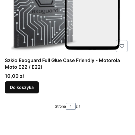
Szkło Exoguard Full Glue Case Friendly - Motorola
Moto E22 / E22i
Cena
10,00 zł
Do koszyka
Strona
z 1