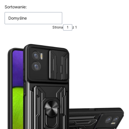
Lista produktów
Sortowanie:
Domyślne
Strona
z 1