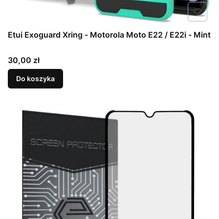
Etui Exoguard Xring - Motorola Moto E22 / E22i - Mint
Cena
30,00 zł
Do koszyka