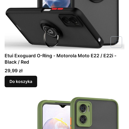
Etui Exoguard O-Ring - Motorola Moto E22 / E22i -
Black / Red
Cena
29,99 zł
Do koszyka