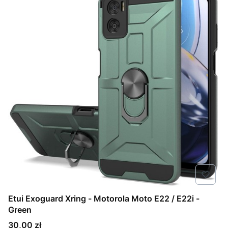
Etui Exoguard Xring - Motorola Moto E22 / E22i -
Green
Cena
30,00 zł