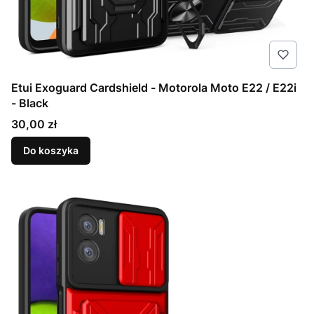
Etui Exoguard Cardshield - Motorola Moto E22 / E22i
- Black
Cena
30,00 zł
Do koszyka