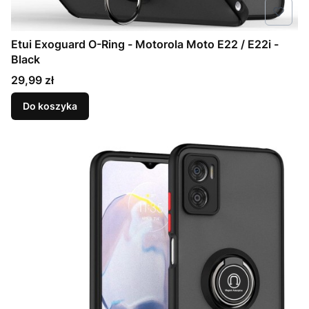
Etui Exoguard O-Ring - Motorola Moto E22 / E22i -
Black
Cena
29,99 zł
Do koszyka