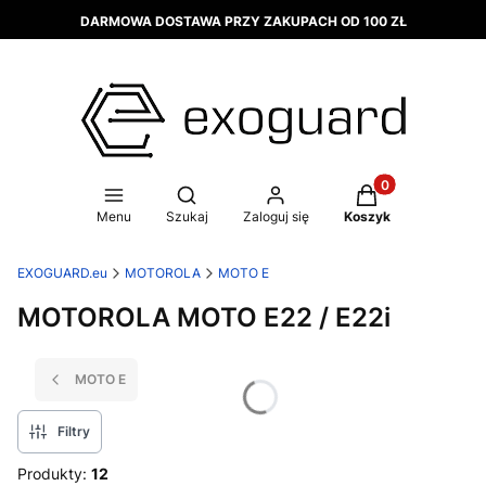
DARMOWA DOSTAWA PRZY ZAKUPACH OD 100 ZŁ
Produkty w koszy
Otwórz wyszukiwarkę
Menu
Szukaj
Zaloguj się
Koszyk
EXOGUARD.eu
MOTOROLA
MOTO E
MOTOROLA MOTO E22 / E22i
MOTO E
Filtry
Produkty:
12