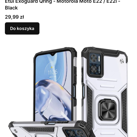
Etui Exoguard Qring - Motorola Moto E22 / E22i -
Black
Cena
29,99 zł
Do koszyka