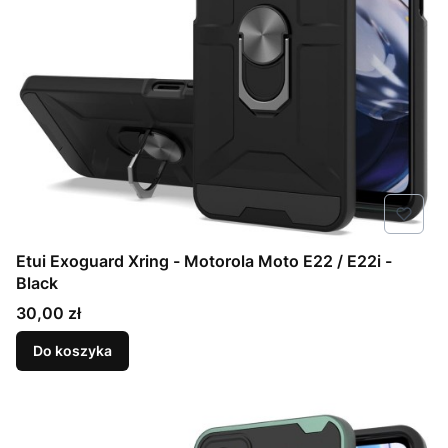
Etui Exoguard Xring - Motorola Moto E22 / E22i -
Black
Cena
30,00 zł
Do koszyka