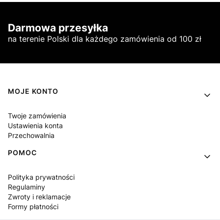
Darmowa przesyłka
na terenie Polski dla każdego zamówienia od 100 zł
Linki w stopce
MOJE KONTO
Twoje zamówienia
Ustawienia konta
Przechowalnia
POMOC
Polityka prywatności
Regulaminy
Zwroty i reklamacje
Formy płatności