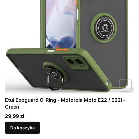
Etui Exoguard O-Ring - Motorola Moto E22 / E22i -
Green
Cena
29,99 zł
Do koszyka