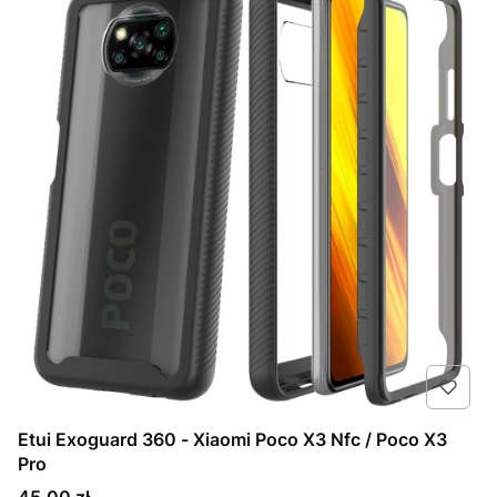
Etui Exoguard 360 - Xiaomi Poco X3 Nfc / Poco X3
Pro
Cena
45,00 zł