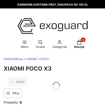
DARMOWA DOSTAWA PRZY ZAKUPACH OD 100 ZŁ
Produkty w koszy
Otwórz wyszukiwarkę
Menu
Szukaj
Zaloguj się
Koszyk
EXOGUARD.eu
XIAOMI
POCO
XIAOMI POCO X3
POCO
Filtry
Produkty:
6