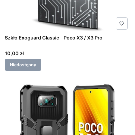
Szkło Exoguard Classic - Poco X3 / X3 Pro
Cena
10,00 zł
Niedostępny