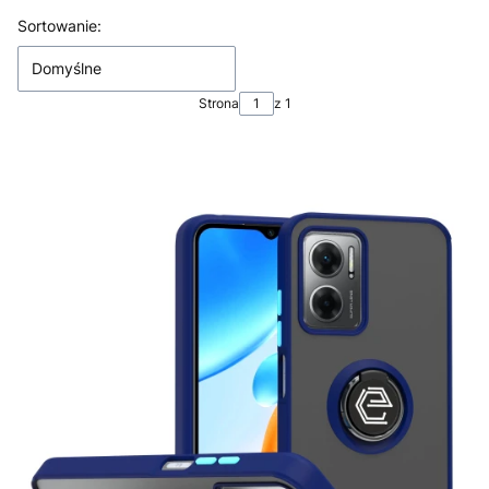
Lista produktów
Sortowanie:
Domyślne
Strona
z 1