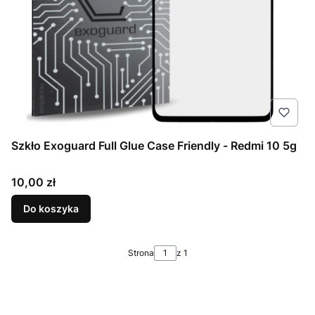
Szkło Exoguard Full Glue Case Friendly - Redmi 10 5g
Cena
10,00 zł
Do koszyka
Strona
z 1