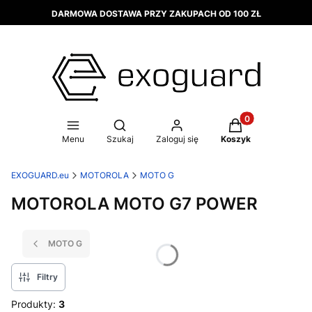
DARMOWA DOSTAWA PRZY ZAKUPACH OD 100 ZŁ
Produkty w koszy
Otwórz wyszukiwarkę
Menu
Szukaj
Zaloguj się
Koszyk
EXOGUARD.eu
MOTOROLA
MOTO G
MOTOROLA MOTO G7 POWER
MOTO G
Filtry
Produkty:
3