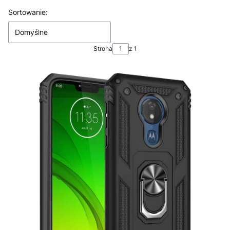
Lista produktów
Sortowanie:
Domyślne
Strona
z 1