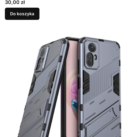
Cena
30,00 zł
Do koszyka