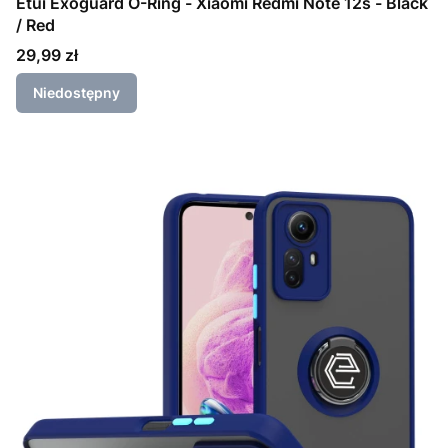
Etui Exoguard O-Ring - Xiaomi Redmi Note 12s - Black
/ Red
Cena
29,99 zł
Niedostępny