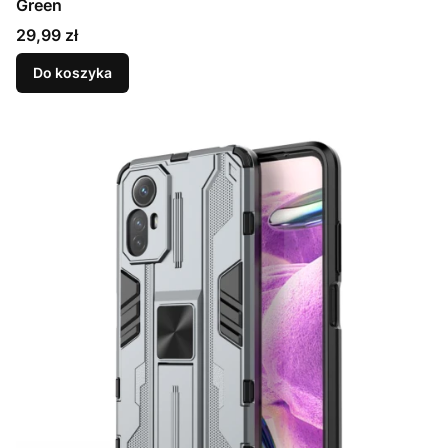
Green
Cena
29,99 zł
Do koszyka