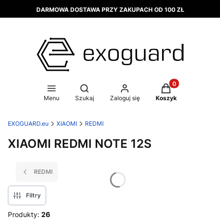
DARMOWA DOSTAWA PRZY ZAKUPACH OD 100 ZŁ
Produkty w koszy
Otwórz wyszukiwarkę
Menu
Szukaj
Zaloguj się
Koszyk
EXOGUARD.eu
XIAOMI
REDMI
XIAOMI REDMI NOTE 12S
REDMI
Filtry
Produkty:
26