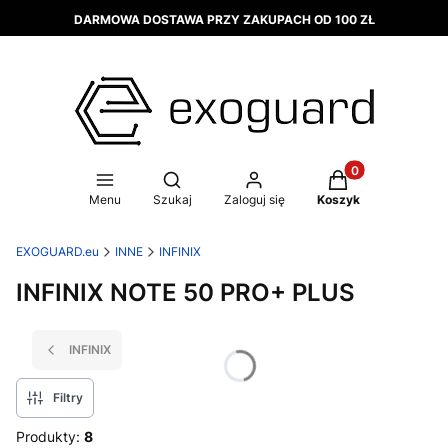
DARMOWA DOSTAWA PRZY ZAKUPACH OD 100 ZŁ
Produkty w koszy
Otwórz wyszukiwarkę
Menu
Szukaj
Zaloguj się
Koszyk
EXOGUARD.eu
INNE
INFINIX
INFINIX NOTE 50 PRO+ PLUS
INFINIX
Filtry
Produkty:
8