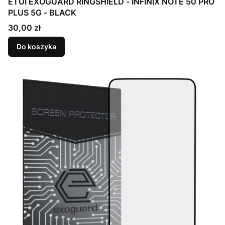
ETUI EXOGUARD RINGSHIELD - INFINIX NOTE 50 PRO
PLUS 5G - BLACK
Cena
30,00 zł
Do koszyka