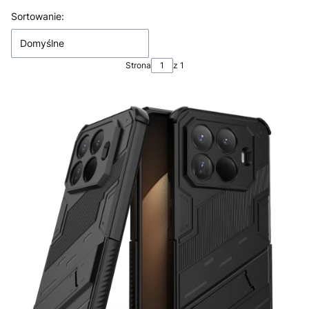
Lista produktów
Sortowanie:
Domyślne
Strona
z 1