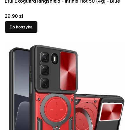
Etui Exoguard Ringshield - Infinix Hot 50 (4g) - Blue
Cena
29,90 zł
Do koszyka