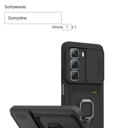
Lista produktów
Sortowanie:
Domyślne
Strona
z 1