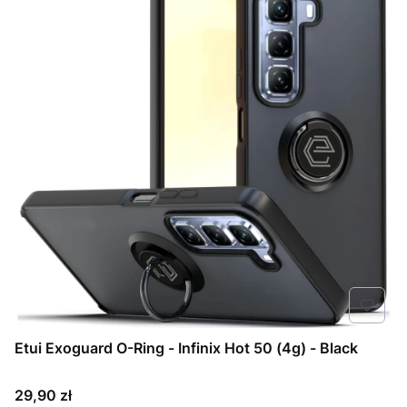
Etui Exoguard O-Ring - Infinix Hot 50 (4g) - Black
Cena
29,90 zł